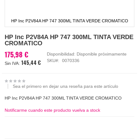
HP Inc P2V84A HP 747 300ML TINTA VERDE CROMATICO
Saltar
HP Inc P2V84A HP 747 300ML TINTA VERDE
al
CROMATICO
comienzo
de
175,98 €
Disponibilidad:
Disponible próximamente
la
SKU
0070336
145,44 €
galería
de
imágenes
Sea el primero en dejar una reseña para este artículo
HP Inc P2V84A HP 747 300ML TINTA VERDE CROMATICO
Notificarme cuando este producto vuelva a stock