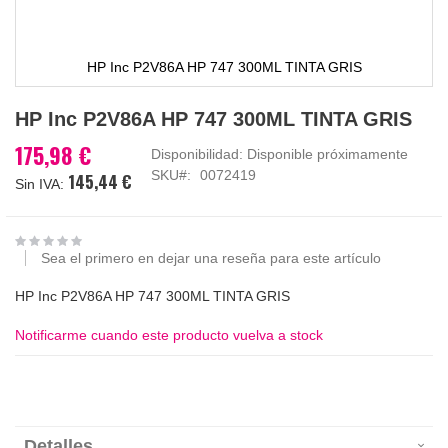
HP Inc P2V86A HP 747 300ML TINTA GRIS
Saltar
HP Inc P2V86A HP 747 300ML TINTA GRIS
al
comienzo
175,98 €
Disponibilidad:
Disponible próximamente
de
SKU
0072419
145,44 €
la
galería
de
imágenes
Sea el primero en dejar una reseña para este artículo
HP Inc P2V86A HP 747 300ML TINTA GRIS
Notificarme cuando este producto vuelva a stock
Detalles