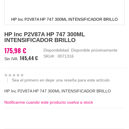
HP Inc P2V87A HP 747 300ML INTENSIFICADOR BRILLO
Saltar
HP Inc P2V87A HP 747 300ML
al
INTENSIFICADOR BRILLO
comienzo
de
175,98 €
Disponibilidad:
Disponible próximamente
la
SKU
0071316
145,44 €
galería
de
imágenes
Sea el primero en dejar una reseña para este artículo
HP Inc P2V87A HP 747 300ML INTENSIFICADOR BRILLO
Notificarme cuando este producto vuelva a stock