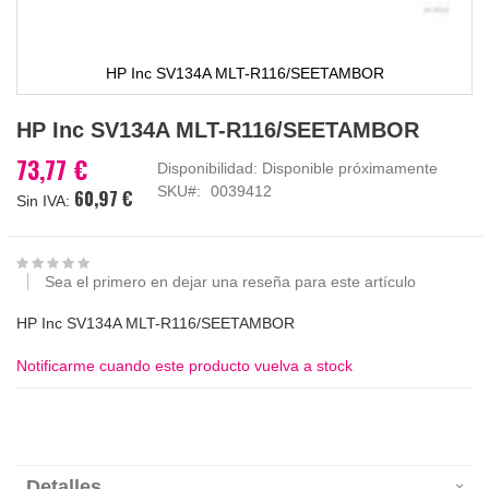
HP Inc SV134A MLT-R116/SEETAMBOR
Saltar
HP Inc SV134A MLT-R116/SEETAMBOR
al
comienzo
73,77 €
Disponibilidad:
Disponible próximamente
de
SKU
0039412
60,97 €
la
galería
de
imágenes
Sea el primero en dejar una reseña para este artículo
HP Inc SV134A MLT-R116/SEETAMBOR
Notificarme cuando este producto vuelva a stock
Detalles