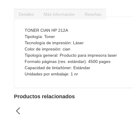
Saltar
al
Detalles
Más información
Reseñas
comienzo
de
la
TONER CIAN HP 212A
galería
Tipología: Toner
de
Tecnología de impresión: Láser
imágenes
Color de impresión: cian
Tipología general: Producto para impresora laser
Formato páginas (res. estándar): 4500 pages
Capacidad de tinta/tóner: Estándar
Unidades por embalaje: 1 nr
Productos relacionados