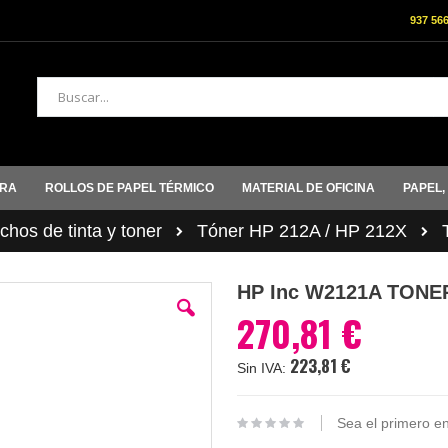
937 56
Buscar
ORA
ROLLOS DE PAPEL TÉRMICO
MATERIAL DE OFICINA
PAPEL,
hos de tinta y toner
Tóner HP 212A / HP 212X
HP Inc W2121A TONE
270,81 €
223,81 €
Sea el primero en