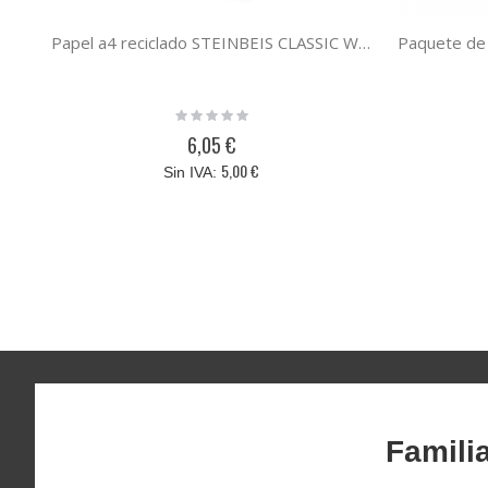
Papel a4 reciclado STEINBEIS CLASSIC WHITE paquete 500 hojas 80 gramos din A4
Rating:
0%
6,05 €
5,00 €
Famili