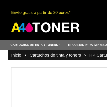
Ir
al
Envío gratis a partir de 20 euros*
contenido
CARTUCHOS DE TINTA Y TONERS
ETIQUETAS PARA IMPRES
Inicio
Cartuchos de tinta y toners
HP Cartuc
Saltar
al
final
de
la
galería
de
imágenes