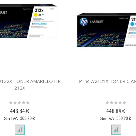
W2122X TONER AMARILLO HP
HP Inc W2121X TONER CIA
212X
Rating:
Rating:
0%
0%
446,84 €
446,84 €
369,29 €
369,29 €