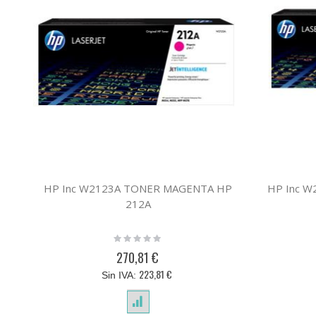
HP Inc W2123A TONER MAGENTA HP
HP Inc 
212A
Rating:
0%
270,81 €
223,81 €