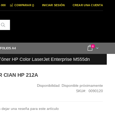
6 000
COMPARAR (
)
INICIAR SESIÓN
CREAR UNA CUENTA
Buscar
items
0
Cart
 FOLIOS A4
Tóner HP Color LaserJet Enterprise M555dn
R CIAN HP 212A
Disponibilidad:
Disponible próximamente
SKU
0090120
 dejar una reseña para este artículo