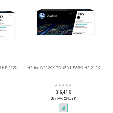
N HP 212X
HP Inc W2120X TONER NEGRO HP 212X
HP
Rating:
0%
316,44 €
261,52 €