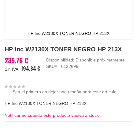
HP Inc W2130X TONER NEGRO HP 213X
Saltar
HP Inc W2130X TONER NEGRO HP 213X
al
comienzo
235,76 €
Disponibilidad:
Disponible próximamente
de
SKU
0122696
194,84 €
la
galería
de
imágenes
Sea el primero en dejar una reseña para este artículo
HP Inc W2130X TONER NEGRO HP 213X
Notificarme cuando este producto vuelva a stock