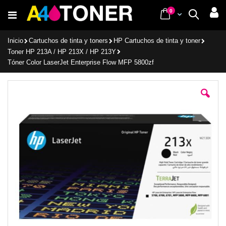
Ir
items
0
Cart
Buscar
al
contenido
Inicio
Cartuchos de tinta y toners
HP Cartuchos de tinta y toner
Toner HP 213A / HP 213X / HP 213Y
Tóner Color LaserJet Enterprise Flow MFP 5800zf
Saltar
al
final
de
la
galería
de
imágenes