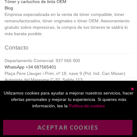
Tóner y cartuchos de tinta OEM
Blog
Empresa especializada en la venta de tóner compatible, tóner
remanufacturados, tóner originales o tóner OEM. Asesoramiento
gratuito sobre impresoras, la compra de tus tóneres te saldrá lo
más barata posible.
Contacto
Departamento Comercial: 937 566 000
WhatsApp +34 687565401
Plaça Pere Llauger i Prim, nº 18, nave 9 (Pol. Ind. Can Misser)
Autopista del Maresme C-32, Salida 113
08360, Canet de Mar (Barcelona)
Horario de Atención al cliente:
Utilizamos cookies para ayudar a mejorar nuestros servicios, hacer
C
De lunes a jueves de 8:00 a 17:00,
ofertas personales y mejorar tu experiencia. Si quieres más
Viernes de 8:00 a 15:00
información, lee la
Política de cookies
ACEPTAR COOKIES