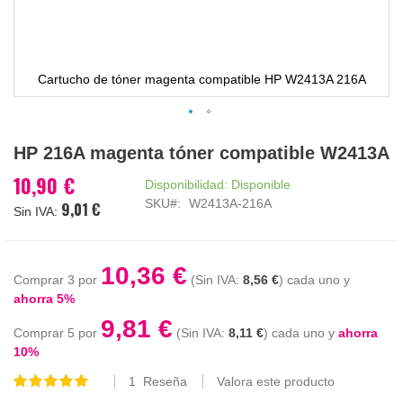
Cartucho de tóner magenta compatible HP W2413A 216A
Saltar
HP 216A magenta tóner compatible W2413A
al
comienzo
10,90 €
Disponibilidad:
Disponible
de
SKU
W2413A-216A
9,01 €
la
galería
de
imágenes
10,36 €
Comprar 3 por
8,56 €
cada uno y
ahorra
5
%
9,81 €
Comprar 5 por
8,11 €
cada uno y
ahorra
10
%
1
Reseña
Valora este producto
Valoración:
100
100
% of