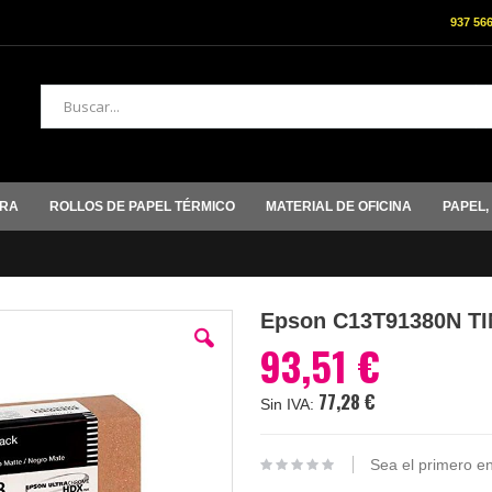
937 56
Buscar
ORA
ROLLOS DE PAPEL TÉRMICO
MATERIAL DE OFICINA
PAPEL,
Epson C13T91380N T
93,51 €
77,28 €
Sea el primero en