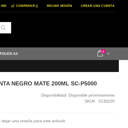
6 000
COMPARAR (
)
INICIAR SESIÓN
CREAR UNA CUENTA
Buscar
items
0
Cart
 FOLIOS A4
INTA NEGRO MATE 200ML SC-P5000
Disponibilidad:
Disponible próximamente
SKU
0130220
 dejar una reseña para este artículo