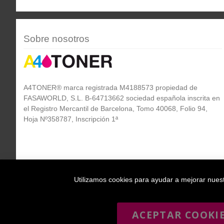
Sobre nosotros
A4TONER® marca registrada M4188573 propiedad de
FASAWORLD, S.L. B-64713662 sociedad española inscrita en
el Registro Mercantil de Barcelona, Tomo 40068, Folio 94,
Hoja Nº358787, Inscripción 1ª
Utilizamos cookies para ayudar a mejorar nuestr
ACEPTAR COOKI