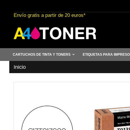
Ir
al
Envío gratis a partir de 20 euros*
contenido
CARTUCHOS DE TINTA Y TONERS
ETIQUETAS PARA IMPRES
Inicio
Saltar
al
final
de
la
galería
de
imágenes