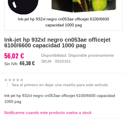
Ink-jet hp 932xl negro cn053ae officejet 6100/6600
capacidad 1000 pag
Saltar
Ink-jet hp 932xl negro cn053ae officejet
al
6100/6600 capacidad 1000 pag
comienzo
de
56,02 €
Disponibilidad:
Disponible próximamente
la
SKU
0010161
46,30 €
galería
de
imágenes
Sea el primero en dejar una reseña para este artículo
Ink-jet hp 932xl negro cn053ae officejet 6100/6600 capacidad
1000 pag
Notificarme cuando este producto vuelva a stock