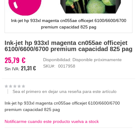
Ink-jet hp 933xl magenta cn055ae officejet 6100/6600/6700
premium capacidad 825 pag
Saltar
Ink-jet hp 933xl magenta cn055ae officejet
al
6100/6600/6700 premium capacidad 825 pag
comienzo
de
25,79 €
Disponibilidad:
Disponible próximamente
la
SKU
0017958
21,31 €
galería
de
imágenes
Sea el primero en dejar una reseña para este artículo
Ink-jet hp 933xl magenta cn055ae officejet 6100/6600/6700
premium capacidad 825 pag
Notificarme cuando este producto vuelva a stock