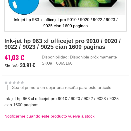
Ink-jet hp 963 xl officejet pro 9010 / 9020 / 9022 / 9023 /
9025 cian 1600 paginas
Saltar
Ink-jet hp 963 xl officejet pro 9010 / 9020 /
al
9022 / 9023 / 9025 cian 1600 paginas
comienzo
de
41,03 €
Disponibilidad:
Disponible próximamente
la
SKU
0065160
33,91 €
galería
de
imágenes
Sea el primero en dejar una reseña para este artículo
Ink-jet hp 963 xl officejet pro 9010 / 9020 / 9022 / 9023 / 9025
cian 1600 paginas
Notificarme cuando este producto vuelva a stock