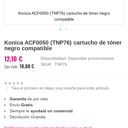
Konica ACF0050 (TNP76) cartucho de tóner negro
compatible
Saltar
Konica ACF0050 (TNP76) cartucho de tóner
al
negro compatible
comienzo
de
12,10 €
Disponibilidad:
Disponible próximamente
la
SKU
TNP76
10,00 €
galería
de
imágenes
Sea el primero en dejar una reseña para este artículo
Garantía
de por vida.
Envío
Gratis
.
Siempre te
ayudará un comercial
.
Devolución Gratuita.