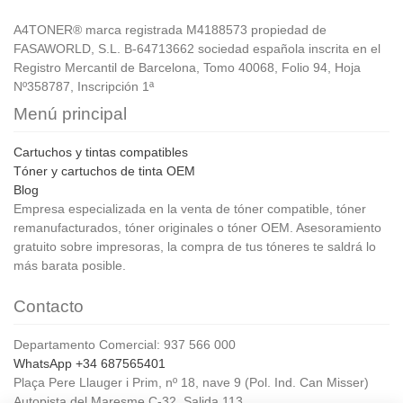
A4TONER® marca registrada M4188573 propiedad de
FASAWORLD, S.L. B-64713662 sociedad española inscrita en el
Registro Mercantil de Barcelona, Tomo 40068, Folio 94, Hoja
Nº358787, Inscripción 1ª
Menú principal
Cartuchos y tintas compatibles
Tóner y cartuchos de tinta OEM
Blog
Empresa especializada en la venta de tóner compatible, tóner
remanufacturados, tóner originales o tóner OEM. Asesoramiento
gratuito sobre impresoras, la compra de tus tóneres te saldrá lo
más barata posible.
Contacto
Departamento Comercial: 937 566 000
WhatsApp +34 687565401
Plaça Pere Llauger i Prim, nº 18, nave 9 (Pol. Ind. Can Misser)
Autopista del Maresme C-32, Salida 113