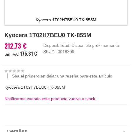
Kyocera 1T02H7BEU0 TK-855M
Saltar
Kyocera 1T02H7BEU0 TK-855M
al
comienzo
212,73 €
Disponibilidad:
Disponible próximamente
de
SKU
0018309
175,81 €
la
galería
de
imágenes
Sea el primero en dejar una reseña para este artículo
Kyocera 1T02H7BEU0 TK-855M
Notificarme cuando este producto vuelva a stock
Detalles