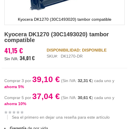
Kyocera DK1270 (30C1493020) tambor compatible
Saltar
Kyocera DK1270 (30C1493020) tambor
al
compatible
comienzo
de
41,15 €
DISPONIBILIDAD:
DISPONIBLE
la
SKU
DK1270-DR
34,01 €
galería
de
imágenes
39,10 €
Comprar 3 por
32,31 €
cada uno y
ahorra
5
%
37,04 €
Comprar 5 por
30,61 €
cada uno y
ahorra
10
%
Sea el primero en dejar una reseña para este artículo
Garantía
de por vida.