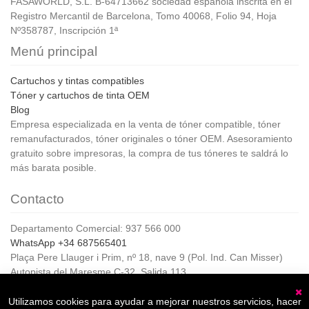
FASAWORLD, S.L. B-64713662 sociedad española inscrita en el
Registro Mercantil de Barcelona, Tomo 40068, Folio 94, Hoja
Nº358787, Inscripción 1ª
Menú principal
Cartuchos y tintas compatibles
Tóner y cartuchos de tinta OEM
Blog
Empresa especializada en la venta de tóner compatible, tóner
remanufacturados, tóner originales o tóner OEM. Asesoramiento
gratuito sobre impresoras, la compra de tus tóneres te saldrá lo
más barata posible.
Contacto
Departamento Comercial: 937 566 000
WhatsApp +34 687565401
Plaça Pere Llauger i Prim, nº 18, nave 9 (Pol. Ind. Can Misser)
Autopista del Maresme C-32, Salida 113
08360, Canet de Mar (Barcelona)
Horario de Atención al cliente:
Utilizamos cookies para ayudar a mejorar nuestros servicios, hacer
C