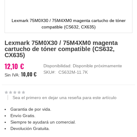
Lexmark 75M0X30 / 75M4XM0 magenta cartucho de tóner
compatible (CS632, CX635)
Saltar
Lexmark 75M0X30 / 75M4XM0 magenta
al
cartucho de tóner compatible (CS632,
comienzo
CX635)
de
la
12,10 €
Disponibilidad:
Disponible próximamente
galería
SKU
CS632M-11.7K
10,00 €
de
imágenes
Sea el primero en dejar una reseña para este artículo
Garantia de por vida.
Envío Gratis.
Siempre te ayudará un comercial.
Devolución Gratuita.