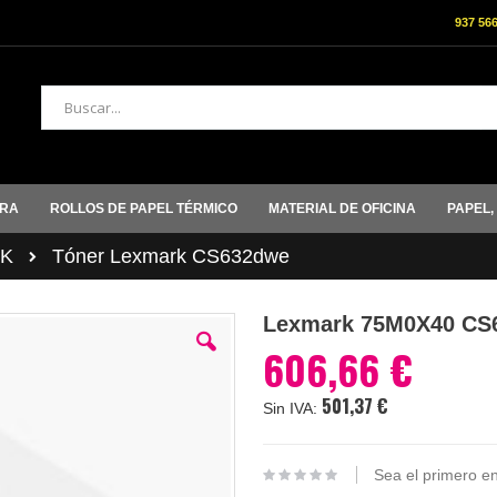
937 56
Buscar
ORA
ROLLOS DE PAPEL TÉRMICO
MATERIAL DE OFICINA
PAPEL,
K
Tóner Lexmark CS632dwe
Lexmark 75M0X40 CS
606,66 €
501,37 €
Sea el primero en