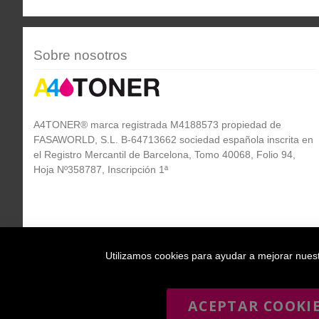
Sobre nosotros
A4TONER® marca registrada M4188573 propiedad de
FASAWORLD, S.L. B-64713662 sociedad española inscrita en
el Registro Mercantil de Barcelona, Tomo 40068, Folio 94,
Hoja Nº358787, Inscripción 1ª
Utilizamos cookies para ayudar a mejorar nuestr
ACEPTAR COOKI