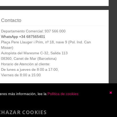
Contacto
Departamento Comercial: 937 566 000
WhatsApp +34 687565401
Plaça Pere Llauger i Prim, nº 18, nave 9 (Pol. Ind. Can
Misser)
Autopista del Maresme C-32, Salida 113
08360, Canet de Mar (Barcelona)
Horario de Atención al cliente:
De lunes a jueves de 8:00 a 17:00,
Viernes de 8:00 a 15:00
Boletín
etín informativo
Suscribirse
ieres más información, lee la
Política de cookies
informativo
Ce
He leído y acepto la
política de privacidad
CHAZAR COOKIES