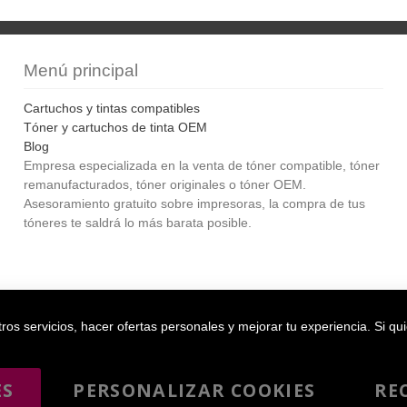
Menú principal
Cartuchos y tintas compatibles
Tóner y cartuchos de tinta OEM
Blog
Empresa especializada en la venta de tóner compatible, tóner
remanufacturados, tóner originales o tóner OEM.
Asesoramiento gratuito sobre impresoras, la compra de tus
tóneres te saldrá lo más barata posible.
Bol
os servicios, hacer ofertas personales y mejorar tu experiencia. Si qu
ES
PERSONALIZAR COOKIES
RE