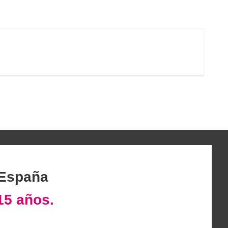
 España
15 años.