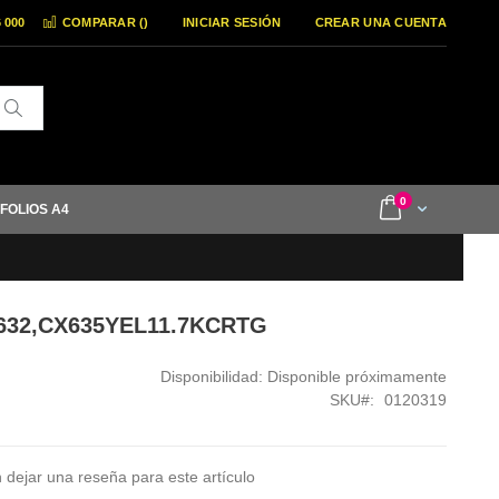
6 000
COMPARAR (
)
INICIAR SESIÓN
CREAR UNA CUENTA
Buscar
items
0
Cart
 FOLIOS A4
632,CX635YEL11.7KCRTG
Disponibilidad:
Disponible próximamente
SKU
0120319
 dejar una reseña para este artículo