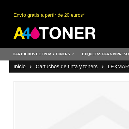
Ir
al
Envío gratis a partir de 20 euros*
contenido
CARTUCHOS DE TINTA Y TONERS
ETIQUETAS PARA IMPRES
Inicio
Cartuchos de tinta y toners
LEXMAR
Saltar
al
final
de
la
galería
de
imágenes