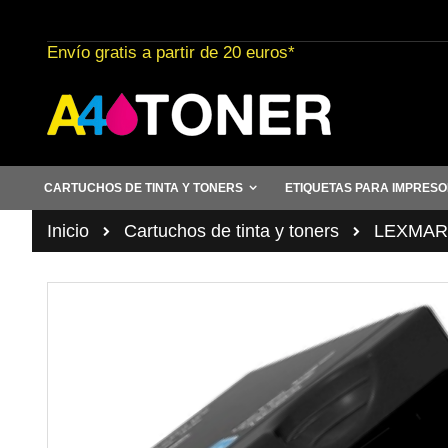
Ir
al
Envío gratis a partir de 20 euros*
contenido
CARTUCHOS DE TINTA Y TONERS
ETIQUETAS PARA IMPRES
Inicio
Cartuchos de tinta y toners
LEXMAR
Saltar
al
final
de
la
galería
de
imágenes