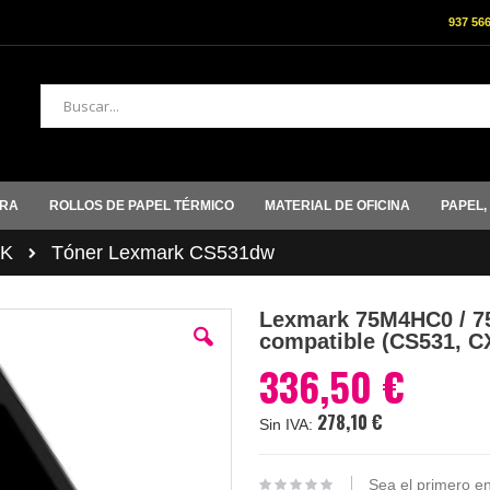
937 56
Buscar
ORA
ROLLOS DE PAPEL TÉRMICO
MATERIAL DE OFICINA
PAPEL,
K
Tóner Lexmark CS531dw
Lexmark 75M4HC0 / 75
compatible (CS531, C
336,50 €
278,10 €
Sea el primero en