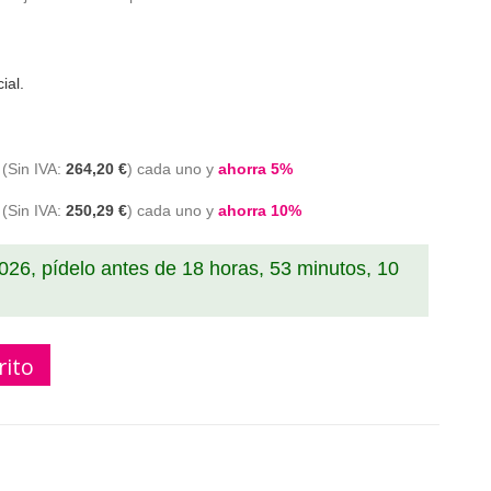
ial.
264,20 €
cada uno y
ahorra
5
%
250,29 €
cada uno y
ahorra
10
%
2026, pídelo antes de
18 horas, 53 minutos, 9
rito
cho de tóner compatible (CS531, CX632, CX532, CX635)