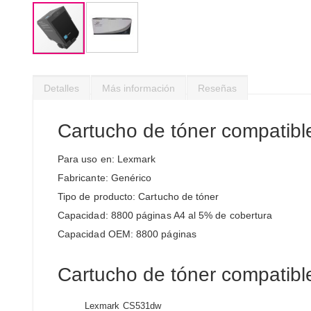
Saltar
al
Detalles
Más información
Reseñas
comienzo
de
la
Cartucho de tóner compati
galería
de
Para uso en: Lexmark
imágenes
Fabricante: Genérico
Tipo de producto: Cartucho de tóner
Capacidad: 8800 páginas A4 al 5% de cobertura
Capacidad OEM: 8800 páginas
Cartucho de tóner compatible
Lexmark CS531dw