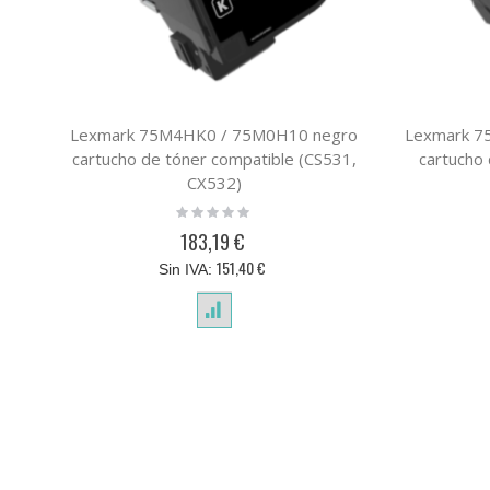
Lexmark 75M4HK0 / 75M0H10 negro
Lexmark 
cartucho de tóner compatible (CS531,
cartucho
CX532)
Rating:
0%
183,19 €
151,40 €