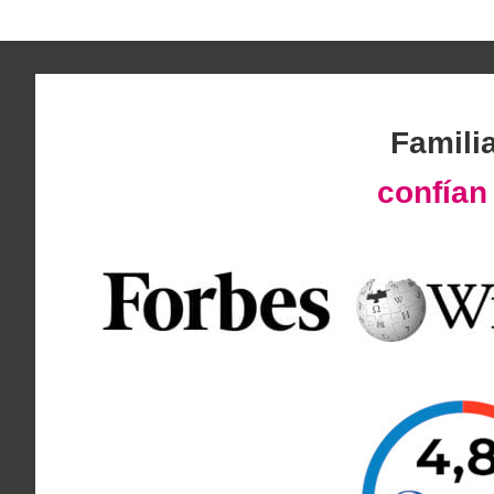
Famili
confía