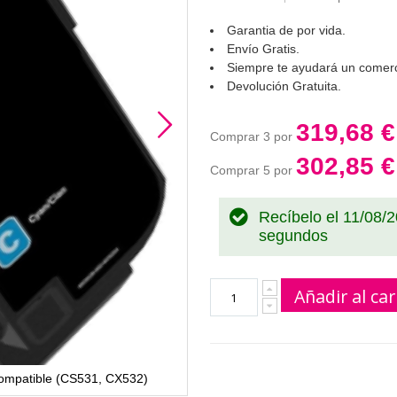
Garantia de por vida.
Envío Gratis.
Siempre te ayudará un comerc
Devolución Gratuita.
319,68 €
Comprar 3 por
302,85 €
Comprar 5 por
Recíbelo el 11/08/
segundos
Añadir al car
ompatible (CS531, CX532)
Lexmark 75M40Y0 amarillo cartu