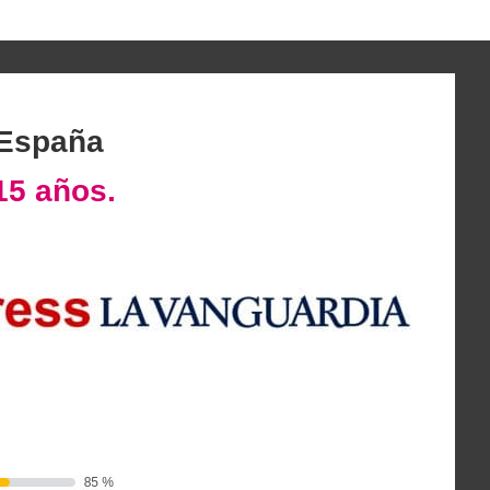
 España
15 años.