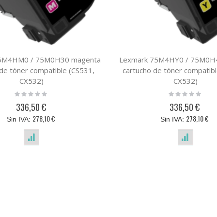
75M4HM0 / 75M0H30 magenta
Lexmark 75M4HY0 / 75M0H40
 de tóner compatible (CS531,
cartucho de tóner compatibl
CX532)
CX532)
Rating:
Rating:
0%
0%
336,50 €
336,50 €
278,10 €
278,10 €