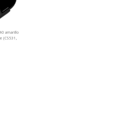
 amarillo
e (CS531,