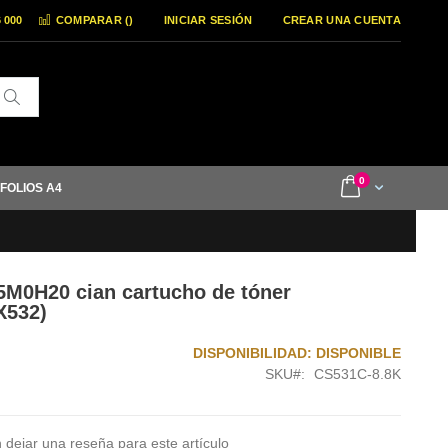
6 000
COMPARAR (
)
INICIAR SESIÓN
CREAR UNA CUENTA
Buscar
items
0
Cart
 FOLIOS A4
M0H20 cian cartucho de tóner
X532)
DISPONIBILIDAD:
DISPONIBLE
SKU
CS531C-8.8K
 dejar una reseña para este artículo