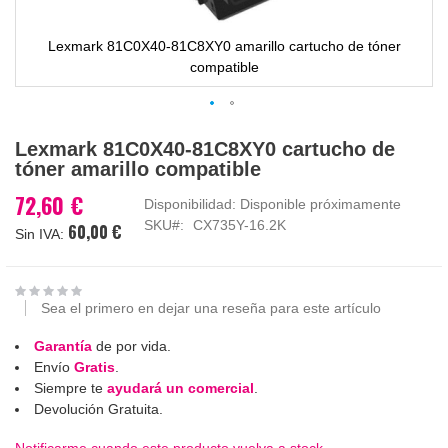
Lexmark 81C0X40-81C8XY0 amarillo cartucho de tóner
compatible
Saltar
Lexmark 81C0X40-81C8XY0 cartucho de
al
tóner amarillo compatible
comienzo
de
72,60 €
Disponibilidad:
Disponible próximamente
la
SKU
CX735Y-16.2K
60,00 €
galería
de
imágenes
Sea el primero en dejar una reseña para este artículo
Garantía
de por vida.
Envío
Gratis
.
Siempre te
ayudará un comercial
.
Devolución Gratuita.