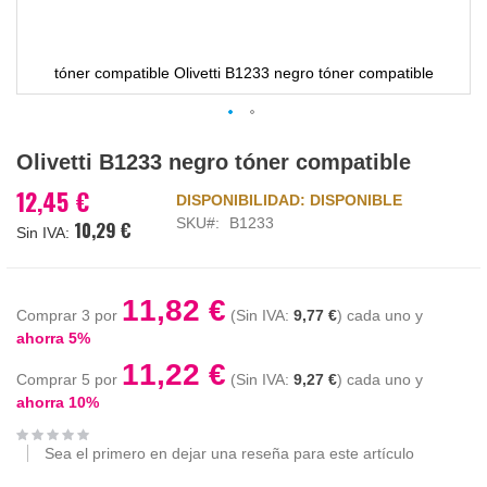
tóner compatible Olivetti B1233 negro tóner compatible
Saltar
Olivetti B1233 negro tóner compatible
al
comienzo
12,45 €
DISPONIBILIDAD:
DISPONIBLE
de
SKU
B1233
10,29 €
la
galería
de
imágenes
11,82 €
Comprar 3 por
9,77 €
cada uno y
ahorra
5
%
11,22 €
Comprar 5 por
9,27 €
cada uno y
ahorra
10
%
Sea el primero en dejar una reseña para este artículo