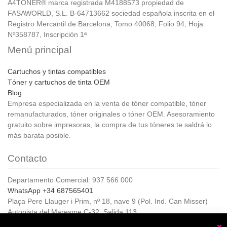
A4TONER® marca registrada M4188573 propiedad de
FASAWORLD, S.L. B-64713662 sociedad española inscrita en el
Registro Mercantil de Barcelona, Tomo 40068, Folio 94, Hoja
Nº358787, Inscripción 1ª
Menú principal
Cartuchos y tintas compatibles
Tóner y cartuchos de tinta OEM
Blog
Empresa especializada en la venta de tóner compatible, tóner
remanufacturados, tóner originales o tóner OEM. Asesoramiento
gratuito sobre impresoras, la compra de tus tóneres te saldrá lo
más barata posible.
Contacto
Departamento Comercial: 937 566 000
WhatsApp +34 687565401
Plaça Pere Llauger i Prim, nº 18, nave 9 (Pol. Ind. Can Misser)
Autopista del Maresme C-32, Salida 113
08360, Canet de Mar (Barcelona)