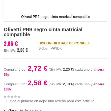
Olivetti PR9 negro cinta matricial compatible
Saltar
Olivetti PR9 negro cinta matricial
al
compatible
comienzo
de
2,86 €
DISPONIBILIDAD:
DISPONIBLE
la
SKU
PR9BK
2,36 €
galería
de
imágenes
2,72 €
Comprar 3 por
2,25 €
cada uno y
ahorra
5
%
2,58 €
Comprar 5 por
2,13 €
cada uno y
ahorra
10
%
Sea el primero en dejar una reseña para este artículo
Garantía
de por vida.