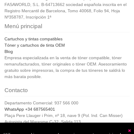
FASAWORLD, S.L. B-64713662 sociedad española inscrita en el
Registro Mercantil de Barcelona, Tomo 40068, Folio 94, Hoja
Nº358787, Inscripción 1ª
Menú principal
Cartuchos y tintas compatibles
Tóner y cartuchos de tinta OEM
Blog
Empresa especializada en la venta de tóner compatible, tóner
remanufacturados, tóner originales o tóner OEM. Asesoramiento
gratuito sobre impresoras, la compra de tus tóneres te saldrá lo
más barata posible.
Contacto
Departamento Comercial: 937 566 000
WhatsApp +34 687565401
Plaça Pere Llauger i Prim, nº 18, nave 9 (Pol. Ind. Can Misser)
Autopista del Maresme C-32, Salida 113
08360, Canet de Mar (Barcelona)