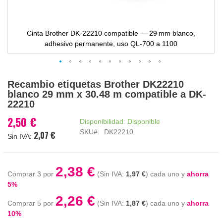
Cinta Brother DK‑22210 compatible — 29 mm blanco,
adhesivo permanente, uso QL‑700 a 1100
Saltar
Recambio etiquetas Brother DK22210
al
blanco 29 mm x 30.48 m compatible a DK-
comienzo
22210
de
la
2,50 €
Disponibilidad:
Disponible
galería
SKU
DK22210
2,07 €
de
imágenes
2,38 €
Comprar 3 por
1,97 €
cada uno y
ahorra
5
%
2,26 €
Comprar 5 por
1,87 €
cada uno y
ahorra
10
%