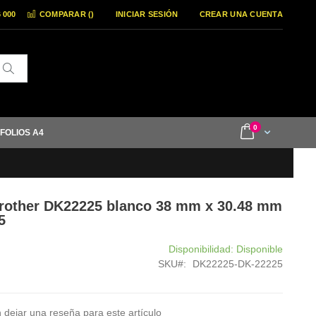
6 000
COMPARAR (
)
INICIAR SESIÓN
CREAR UNA CUENTA
Buscar
items
0
Cart
 FOLIOS A4
rother DK22225 blanco 38 mm x 30.48 mm
5
Disponibilidad:
Disponible
SKU
DK22225-DK-22225
 dejar una reseña para este artículo