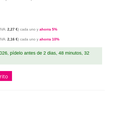
2,27 €
cada uno y
ahorra
5
%
2,16 €
cada uno y
ahorra
10
%
2026, pídelo antes de
2 dias, 48 minutos, 31
rito
22225 blanco 38 mm x 30.48 mm compatible a DK-22225