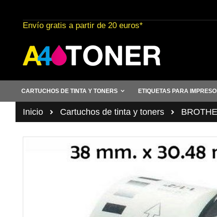
Ir
al
Envío gratis a partir de 20 euros*
contenido
CARTUCHOS DE TINTA Y TONERS
ETIQUETAS PARA IMPRES
Inicio
Cartuchos de tinta y toners
BROTHER 
Saltar
al
final
de
la
galería
de
imágenes