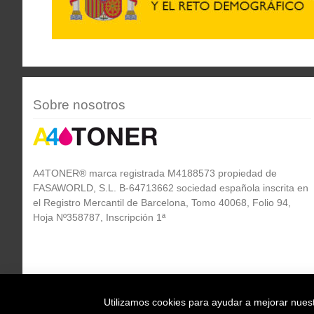
Sobre nosotros
A4TONER® marca registrada M4188573 propiedad de
FASAWORLD, S.L. B-64713662 sociedad española inscrita en
el Registro Mercantil de Barcelona, Tomo 40068, Folio 94,
Hoja Nº358787, Inscripción 1ª
Utilizamos cookies para ayudar a mejorar nuestr