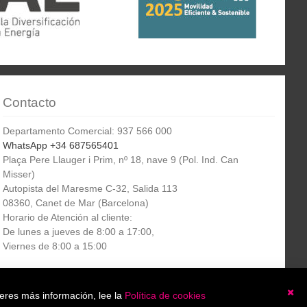
Contacto
Departamento Comercial: 937 566 000
WhatsApp +34 687565401
Plaça Pere Llauger i Prim, nº 18, nave 9 (Pol. Ind. Can
Misser)
Autopista del Maresme C-32, Salida 113
08360, Canet de Mar (Barcelona)
Horario de Atención al cliente:
De lunes a jueves de 8:00 a 17:00,
Viernes de 8:00 a 15:00
Boletín
etín informativo
Suscribirse
ieres más información, lee la
Política de cookies
informativo