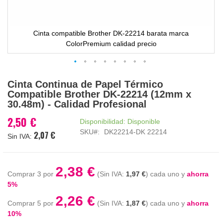
Cinta compatible Brother DK-22214 barata marca
ColorPremium calidad precio
Saltar
Cinta Continua de Papel Térmico
al
Compatible Brother DK-22214 (12mm x
comienzo
30.48m) - Calidad Profesional
de
la
2,50 €
Disponibilidad:
Disponible
galería
SKU
DK22214-DK 22214
2,07 €
de
imágenes
2,38 €
Comprar 3 por
1,97 €
cada uno y
ahorra
5
%
2,26 €
Comprar 5 por
1,87 €
cada uno y
ahorra
10
%