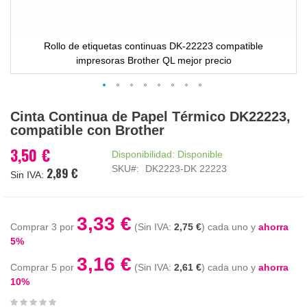
Rollo de etiquetas continuas DK-22223 compatible
impresoras Brother QL mejor precio
Saltar
Cinta Continua de Papel Térmico DK22223,
al
compatible con Brother
comienzo
de
3,50 €
Disponibilidad:
Disponible
la
SKU
DK2223-DK 22223
2,89 €
galería
de
imágenes
3,33 €
Comprar 3 por
2,75 €
cada uno y
ahorra
5
%
3,16 €
Comprar 5 por
2,61 €
cada uno y
ahorra
10
%