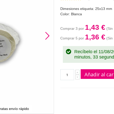
100
100
% of
Dimesiones etiqueta: 25x13 mm
Color: Blanca
1,43 €
Comprar 3 por
1,36 €
Comprar 5 por
Recíbelo el 11/08/
minutos, 32 segun
Añadir al car
atas envío rápido
Rollo de etiquetas Dymo 11353 b