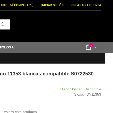
6 000
COMPARAR (
)
INICIAR SESIÓN
CREAR UNA CUENTA
Buscar
items
0
Cart
 FOLIOS A4
ymo 11353 blancas compatible S0722530
Disponibilidad:
Disponible
SKU
DY11353
Valora este producto