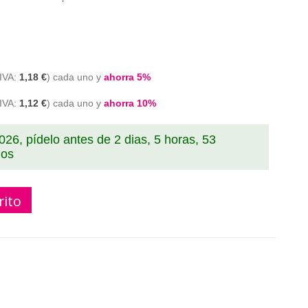
1,18 €
cada uno y
ahorra
5
%
1,12 €
cada uno y
ahorra
10
%
2026, pídelo antes de
2 dias, 5 horas, 53
dos
rito
lancas compatible S0722530 ( 1000 etiquetas ) blancas