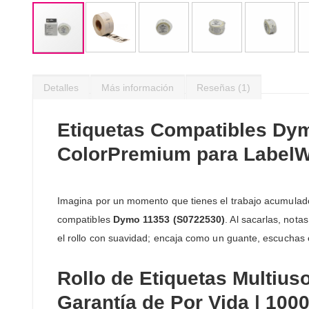
Saltar
al
Detalles
Más información
Reseñas
1
comienzo
de
la
Etiquetas Compatibles Dym
galería
de
ColorPremium para LabelWr
imágenes
Imagina por un momento que tienes el trabajo acumulado
compatibles
Dymo 11353 (S0722530)
. Al sacarlas, nota
el rollo con suavidad; encaja como un guante, escuchas es
Rollo de Etiquetas Multiu
Garantía de Por Vida | 100