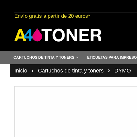
Ir
al
Envío gratis a partir de 20 euros*
contenido
CARTUCHOS DE TINTA Y TONERS
ETIQUETAS PARA IMPRES
Inicio
Cartuchos de tinta y toners
DYMO
Saltar
al
final
de
la
galería
de
imágenes