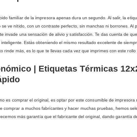
bido familiar de la impresora apenas dura un segundo. Al salir, la e
se ve nítido, con un contraste perfecto, sin manchas ni borrones. Al p
e invade una sensación de alivio y satisfacción. Te das cuenta de que 
 inteligente. Estás obteniendo el mismo resultado excelente de siempr
to rinde más, es lo que te llevas cada vez que imprimes con este rollo
ómico | Etiquetas Térmicas 12
ápido
or no es comprar el original, es optar por este consumible de impresor
de comprar a muchos fabricantes y hacer muchas pruebas, hemos sele
 ofrecemos más garantía que el fabricante del original, dando garantía d