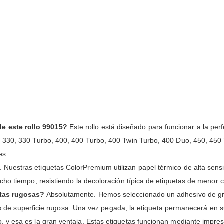
e este rollo 99015?
Este rollo está diseñado para funcionar a la per
 330, 330 Turbo, 400, 400 Turbo, 400 Twin Turbo, 400 Duo, 450, 450 
es.
 Nuestras etiquetas ColorPremium utilizan papel térmico de alta sensib
ho tiempo, resistiendo la decoloración típica de etiquetas de menor c
etas rugosas?
Absolutamente. Hemos seleccionado un adhesivo de grad
las de superficie rugosa. Una vez pegada, la etiqueta permanecerá en s
, y esa es la gran ventaja. Estas etiquetas funcionan mediante impres