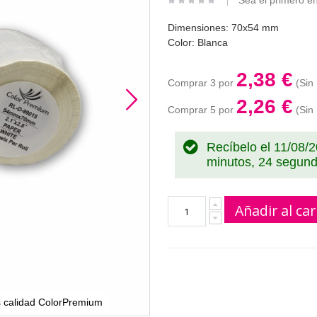
Sea el primero en
Dimensiones: 70x54 mm
Color: Blanca
2,38 €
Comprar 3 por
2,26 €
Comprar 5 por
Recíbelo el 11/08/
minutos, 23 segun
Añadir al car
 calidad ColorPremium
Rollo de etiquetas Dymo 99015