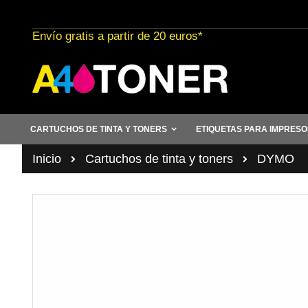
Ir
al
Envío gratis a partir de 20 euros*
contenido
CARTUCHOS DE TINTA Y TONERS
ETIQUETAS PARA IMPRES
Inicio
Cartuchos de tinta y toners
DYMO
Saltar
al
final
de
la
galería
de
imágenes