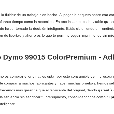
a fluidez de un trabajo bien hecho. Al pegar la etiqueta sobre esa carp
 tanto tiempo como la necesites. En ese instante, es inevitable que s
za de haber tomado la decisión inteligente. Estás obteniendo un rendimi
e libertad y ahorro es lo que te permite seguir imprimiendo sin miedo
so Dymo 99015 ColorPremium - A
or no es comprar el original, es optar por este consumible de impresor
 de comprar a muchos fabricantes y hacer muchas pruebas, hemos sel
e ofrecemos más garantía que el fabricante del original, dando
garantía 
 la eficiencia sin sacrificar tu presupuesto, consolidándonos como tu
p
teligente.