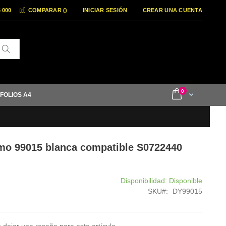
6 000
COMPARAR (
)
INICIAR SESIÓN
CREAR UNA CUENTA
Buscar
items
0
Cart
 FOLIOS A4
ymo 99015 blanca compatible S0722440
Disponibilidad:
Disponible
SKU
DY99015