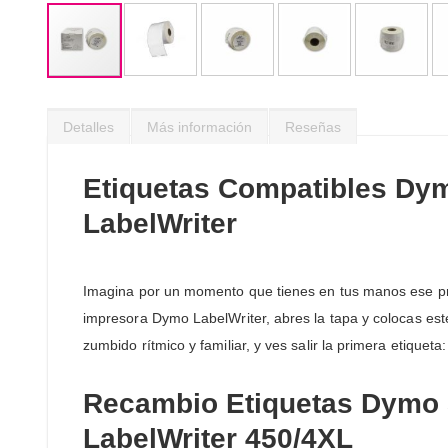
Saltar
al
Detalles
Más información
Reseñas
comienzo
de
la
Etiquetas Compatibles Dy
galería
de
LabelWriter
imágenes
Imagina por un momento que tienes en tus manos ese pro
impresora Dymo LabelWriter, abres la tapa y colocas este
zumbido rítmico y familiar, y ves salir la primera etiquet
Recambio Etiquetas Dymo 
LabelWriter 450/4XL