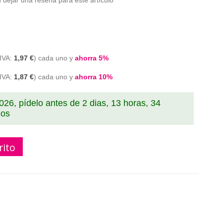
 dejar una reseña para este artículo
1,97 €
cada uno y
ahorra
5
%
1,87 €
cada uno y
ahorra
10
%
2026, pídelo antes de
2 dias, 13 horas, 34
dos
rito
 blanca compatible S0722440 ( 320 etiquetas ) blanca