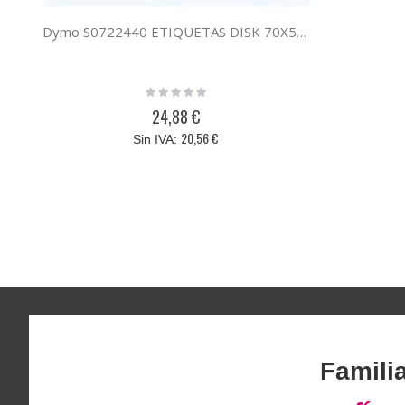
Dymo S0722440 ETIQUETAS DISK 70X54MM ROLLO 320
Rating:
0%
24,88 €
20,56 €
Famili