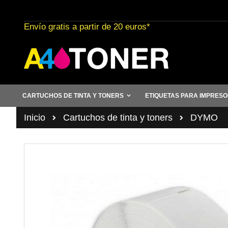
Ir
al
Envío gratis a partir de 20 euros*
contenido
CARTUCHOS DE TINTA Y TONERS
ETIQUETAS PARA IMPRES
Inicio
Cartuchos de tinta y toners
DYMO
Saltar
al
final
de
la
galería
de
imágenes