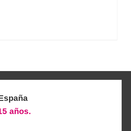
 España
15 años.