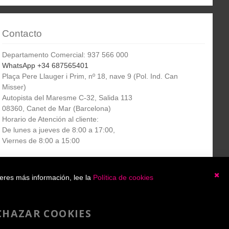
Contacto
Departamento Comercial: 937 566 000
WhatsApp +34 687565401
Plaça Pere Llauger i Prim, nº 18, nave 9 (Pol. Ind. Can
Misser)
Autopista del Maresme C-32, Salida 113
08360, Canet de Mar (Barcelona)
Horario de Atención al cliente:
De lunes a jueves de 8:00 a 17:00,
Viernes de 8:00 a 15:00
Boletín
etín informativo
Suscribirse
ieres más información, lee la
Política de cookies
informativo
Ce
He leído y acepto la
política de privacidad
CHAZAR COOKIES
Copyright 2007-2025 - A4toner®