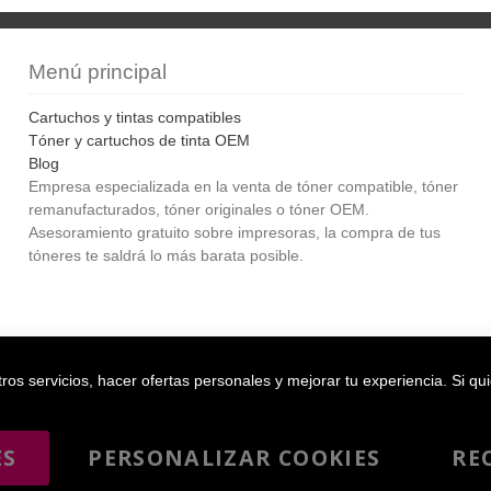
Menú principal
Cartuchos y tintas compatibles
Tóner y cartuchos de tinta OEM
Blog
Empresa especializada en la venta de tóner compatible, tóner
remanufacturados, tóner originales o tóner OEM.
Asesoramiento gratuito sobre impresoras, la compra de tus
tóneres te saldrá lo más barata posible.
Bol
os servicios, hacer ofertas personales y mejorar tu experiencia. Si qu
ES
PERSONALIZAR COOKIES
RE