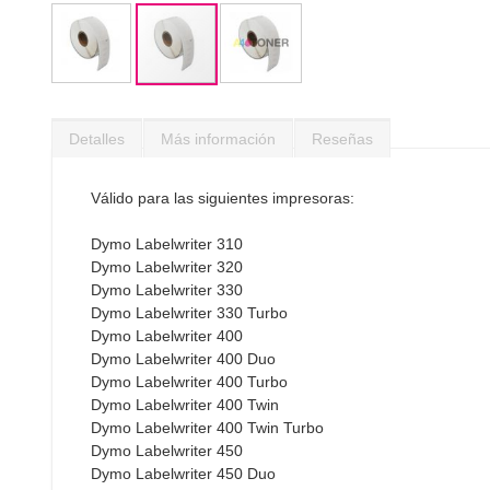
Saltar
al
Detalles
Más información
Reseñas
comienzo
de
la
Válido para las siguientes impresoras:
galería
de
Dymo Labelwriter 310
imágenes
Dymo Labelwriter 320
Dymo Labelwriter 330
Dymo Labelwriter 330 Turbo
Dymo Labelwriter 400
Dymo Labelwriter 400 Duo
Dymo Labelwriter 400 Turbo
Dymo Labelwriter 400 Twin
Dymo Labelwriter 400 Twin Turbo
Dymo Labelwriter 450
Dymo Labelwriter 450 Duo