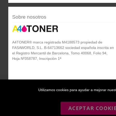
Sobre nosotros
A4TONER® marca registrada M4188573 propiedad de
FASAWORLD, S.L. B-64713662 sociedad española inscrita en
el Registro Mercantil de Barcelona, Tomo 40068, Folio 94,
Hoja Nº358787, Inscripción 1ª
Utilizamos cookies para ayudar a mejorar nuestr
ACEPTAR COOKI