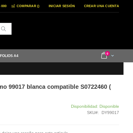
6 000
COMPARAR (
)
INICIAR SESIÓN
CREAR UNA CUENTA
Buscar
items
0
Cart
 FOLIOS A4
ymo 99017 blanca compatible S0722460 (
Disponibilidad:
Disponible
SKU
DY99017