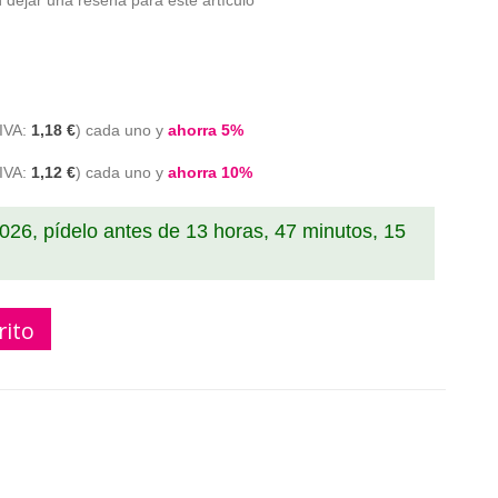
 dejar una reseña para este artículo
1,18 €
cada uno y
ahorra
5
%
1,12 €
cada uno y
ahorra
10
%
2026, pídelo antes de
13 horas, 47 minutos, 14
rito
017 blanca compatible S0722460 ( 220 etiquetas )