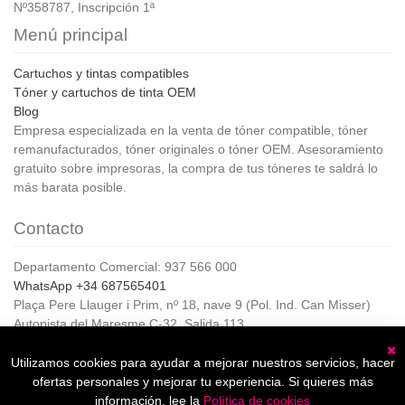
Nº358787, Inscripción 1ª
Menú principal
Cartuchos y tintas compatibles
Tóner y cartuchos de tinta OEM
Blog
Empresa especializada en la venta de tóner compatible, tóner
remanufacturados, tóner originales o tóner OEM. Asesoramiento
gratuito sobre impresoras, la compra de tus tóneres te saldrá lo
más barata posible.
Contacto
Departamento Comercial: 937 566 000
WhatsApp +34 687565401
Plaça Pere Llauger i Prim, nº 18, nave 9 (Pol. Ind. Can Misser)
Autopista del Maresme C-32, Salida 113
08360, Canet de Mar (Barcelona)
Horario de Atención al cliente:
Utilizamos cookies para ayudar a mejorar nuestros servicios, hacer
C
De lunes a jueves de 8:00 a 17:00,
ofertas personales y mejorar tu experiencia. Si quieres más
Viernes de 8:00 a 15:00
información, lee la
Política de cookies