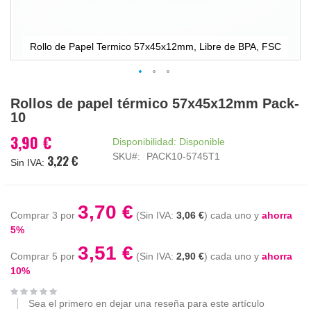
Rollo de Papel Termico 57x45x12mm, Libre de BPA, FSC
Saltar
Rollos de papel térmico 57x45x12mm Pack-
al
10
comienzo
de
3,90 €
Disponibilidad:
Disponible
la
SKU
PACK10-5745T1
3,22 €
galería
de
imágenes
3,70 €
Comprar 3 por
3,06 €
cada uno y
ahorra
5
%
3,51 €
Comprar 5 por
2,90 €
cada uno y
ahorra
10
%
Sea el primero en dejar una reseña para este artículo