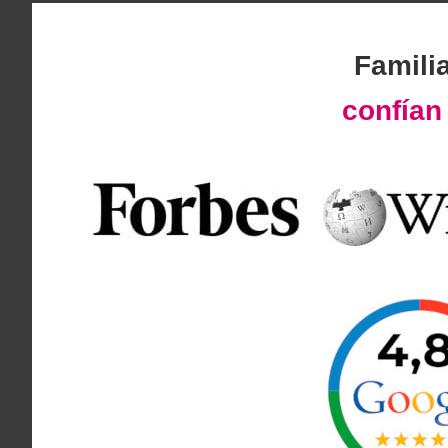
Famili
confía