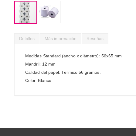
Saltar
al
Detalles
Más información
Reseñas
comienzo
de
la
Medidas Standard (ancho x diámetro): 56x65 mm
galería
Mandril: 12 mm
de
imágenes
Calidad del papel: Térmico 56 gramos.
Color: Blanco