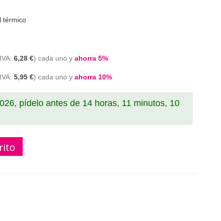
l térmico
6,28 €
cada uno y
ahorra
5
%
5,95 €
cada uno y
ahorra
10
%
2026, pídelo antes de
14 horas, 11 minutos, 9
rito
2 mm para Sumadora Impresora TPV, Sin Bisphenol A