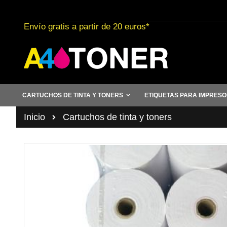
Ir
al
Envío gratis a partir de 20 euros*
contenido
CARTUCHOS DE TINTA Y TONERS
ETIQUETAS PARA IMPRES
Inicio
Cartuchos de tinta y toners
Saltar
al
final
de
la
galería
de
imágenes