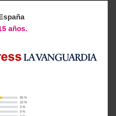
 España
15 años.