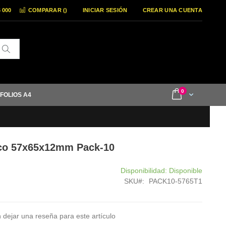
6 000
COMPARAR (
)
INICIAR SESIÓN
CREAR UNA CUENTA
Buscar
items
0
Cart
 FOLIOS A4
ico 57x65x12mm Pack-10
Disponibilidad:
Disponible
SKU
PACK10-5765T1
 dejar una reseña para este artículo