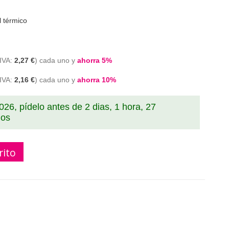
l térmico
2,27 €
cada uno y
ahorra
5
%
2,16 €
cada uno y
ahorra
10
%
2026, pídelo antes de
2 dias, 1 hora, 27
dos
rito
Termico 80x45x12mm, Libre de BPA, FSC