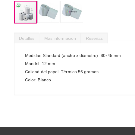
Saltar
al
Detalles
Más información
Reseñas
comienzo
de
la
Medidas Standard (ancho x diámetro): 80x45 mm
galería
Mandril: 12 mm
de
imágenes
Calidad del papel: Térmico 56 gramos.
Color: Blanco