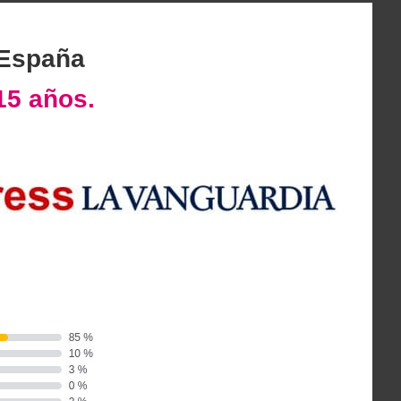
 España
15 años.