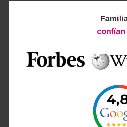
Famili
confía