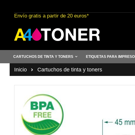
Ir
al
Envío gratis a partir de 20 euros*
contenido
CARTUCHOS DE TINTA Y TONERS
ETIQUETAS PARA IMPRES
Inicio
Cartuchos de tinta y toners
Saltar
al
final
de
la
galería
de
imágenes