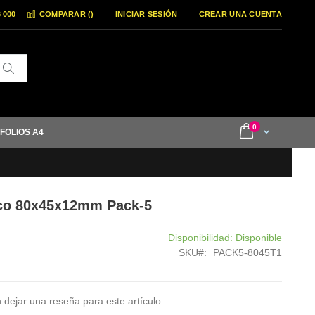
6 000
COMPARAR (
)
INICIAR SESIÓN
CREAR UNA CUENTA
Buscar
items
0
Cart
 FOLIOS A4
ico 80x45x12mm Pack-5
Disponibilidad:
Disponible
SKU
PACK5-8045T1
 dejar una reseña para este artículo