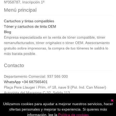
Nº358787, Inscripción 1ª
Menú principal
Cartuchos y tintas compatibles
Tóner y cartuchos de tinta OEM
Blog
Empresa especializada en la venta de tóner compatible, tóner
remanufacturados, tóner originales o tóner OEM. Asesoramiento
gratuito sobre impresoras, la compra de tus tóneres te saldrá lo
más barata posible.
Contacto
Departamento Comercial: 937 566 000
WhatsApp +34 687565401
Plaça Pere Llauger i Prim, nº 18, nave 9 (Pol. Ind. Can Misser)
Autopista del Maresme C-32, Salida 113
08360, Canet de Mar (Barcelona)
Horario de Atención al cliente:
Utilizamos cookies para ayudar a mejorar nuestros servicios, hacer
C
De lunes a jueves de 8:00 a 17:00,
ofertas personales y mejorar tu experiencia. Si quieres más
Viernes de 8:00 a 15:00
información, lee la
Política de cookies