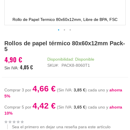
Rollo de Papel Termico 80x60x12mm, Libre de BPA, FSC
Saltar
Rollos de papel térmico 80x60x12mm Pack-
al
5
comienzo
de
4,90 €
Disponibilidad:
Disponible
la
SKU
PACK8-8060T1
4,05 €
galería
de
imágenes
4,66 €
Comprar 3 por
3,85 €
cada uno y
ahorra
5
%
4,42 €
Comprar 5 por
3,65 €
cada uno y
ahorra
10
%
Sea el primero en dejar una reseña para este artículo