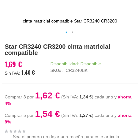
cinta matricial compatible Star CR3240 CR3200
Saltar
Star CR3240 CR3200 cinta matricial
al
compatible
comienzo
de
1,69 €
Disponibilidad:
Disponible
la
SKU
CR3240BK
1,40 €
galería
de
imágenes
1,62 €
Comprar 3 por
1,34 €
cada uno y
ahorra
4
%
1,54 €
Comprar 5 por
1,27 €
cada uno y
ahorra
9
%
Sea el primero en dejar una reseña para este artículo