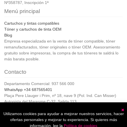
Nº358787, Inscripción 1ª
Menú principal
Cartuchos y tintas compatibles
Tóner y cartuchos de tinta OEM
Blog
Empresa especializada en la venta de tóner compatible, tóner
remanufacturados, tóner originales o tóner OEM. Asesoramiento
gratuito sobre impresoras, la compra de tus tóneres te saldrá lo
más barata posible.
Contacto
Departamento Comercial: 937 566 000
WhatsApp +34 687565401
Plaça Pere Llauger i Prim, nº 18, nave 9 (Pol. Ind. Can Misser)
Autopista del Maresme C-32, Salida 113
08360, Canet de Mar (Barcelona)
Horario de Atención al cliente:
Utilizamos cookies para ayudar a mejorar nuestros servicios, hacer
C
De lunes a jueves de 8:00 a 17:00,
ofertas personales y mejorar tu experiencia. Si quieres más
Viernes de 8:00 a 15:00
información, lee la
Política de cookies