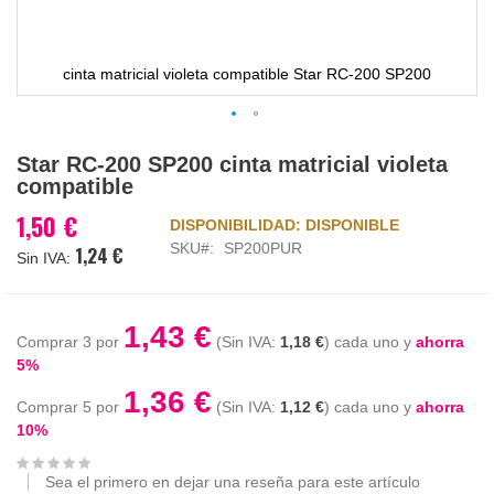
cinta matricial violeta compatible Star RC-200 SP200
Saltar
Star RC-200 SP200 cinta matricial violeta
al
compatible
comienzo
de
1,50 €
DISPONIBILIDAD:
DISPONIBLE
la
SKU
SP200PUR
1,24 €
galería
de
imágenes
1,43 €
Comprar 3 por
1,18 €
cada uno y
ahorra
5
%
1,36 €
Comprar 5 por
1,12 €
cada uno y
ahorra
10
%
Sea el primero en dejar una reseña para este artículo