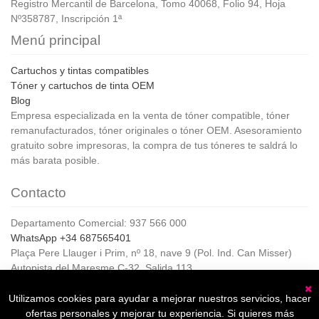
Registro Mercantil de Barcelona, Tomo 40068, Folio 94, Hoja
Nº358787, Inscripción 1ª
Menú principal
Cartuchos y tintas compatibles
Tóner y cartuchos de tinta OEM
Blog
Empresa especializada en la venta de tóner compatible, tóner
remanufacturados, tóner originales o tóner OEM. Asesoramiento
gratuito sobre impresoras, la compra de tus tóneres te saldrá lo
más barata posible.
Contacto
Departamento Comercial: 937 566 000
WhatsApp +34 687565401
Plaça Pere Llauger i Prim, nº 18, nave 9 (Pol. Ind. Can Misser)
Autopista del Maresme C-32, Salida 113
08360, Canet de Mar (Barcelona)
Horario de Atención al cliente:
Utilizamos cookies para ayudar a mejorar nuestros servicios, hacer
C
De lunes a jueves de 8:00 a 17:00,
ofertas personales y mejorar tu experiencia. Si quieres más