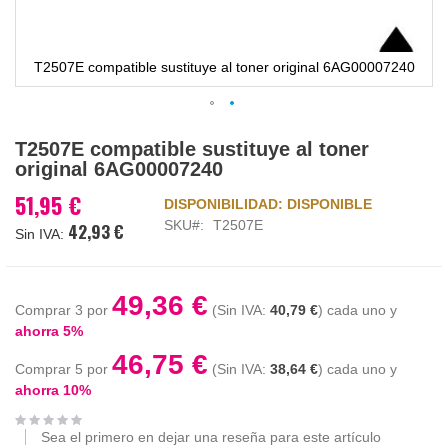
T2507E compatible sustituye al toner original 6AG00007240
Saltar
T2507E compatible sustituye al toner
al
original 6AG00007240
comienzo
de
51,95 €
DISPONIBILIDAD:
DISPONIBLE
la
SKU
T2507E
42,93 €
galería
de
imágenes
49,36 €
Comprar 3 por
40,79 €
cada uno y
ahorra
5
%
46,75 €
Comprar 5 por
38,64 €
cada uno y
ahorra
10
%
Sea el primero en dejar una reseña para este artículo