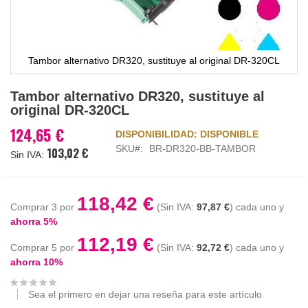
Tambor alternativo DR320, sustituye al original DR-320CL
Saltar
Tambor alternativo DR320, sustituye al
al
original DR-320CL
comienzo
de
124,65 €
DISPONIBILIDAD:
DISPONIBLE
la
SKU
BR-DR320-BB-TAMBOR
103,02 €
galería
de
imágenes
118,42 €
Comprar 3 por
97,87 €
cada uno y
ahorra
5
%
112,19 €
Comprar 5 por
92,72 €
cada uno y
ahorra
10
%
Sea el primero en dejar una reseña para este artículo