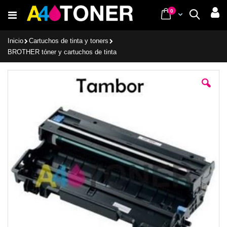
Ir
items
0
Cart
Buscar
al
contenido
Inicio
Cartuchos de tinta y toners
BROTHER tóner y cartuchos de tinta
Saltar
al
final
de
la
galería
de
imágenes