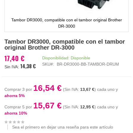
Tambor DR3000, compatible con el tambor original Brother
DR-3000
Saltar
Tambor DR3000, compatible con el tambor
al
original Brother DR-3000
comienzo
de
17,40 €
Disponibilidad:
Disponible
la
SKU
BR-DR3000-BB-TAMBOR-DRUM
14,38 €
galería
de
imágenes
16,54 €
Comprar 3 por
13,67 €
cada uno y
ahorra
5
%
15,67 €
Comprar 5 por
12,95 €
cada uno y
ahorra
10
%
Sea el primero en dejar una reseña para este artículo