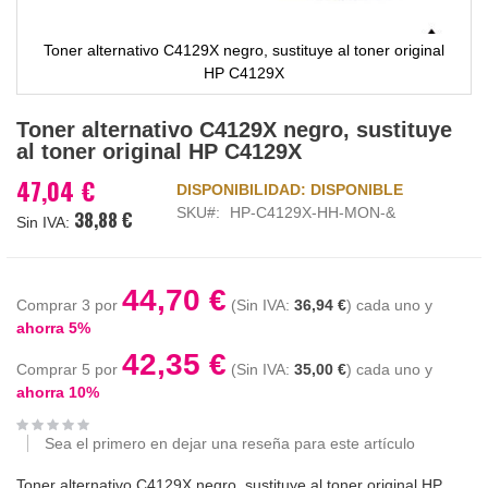
Toner alternativo C4129X negro, sustituye al toner original
HP C4129X
Saltar
Toner alternativo C4129X negro, sustituye
al
al toner original HP C4129X
comienzo
de
47,04 €
DISPONIBILIDAD:
DISPONIBLE
la
SKU
HP-C4129X-HH-MON-&
38,88 €
galería
de
imágenes
44,70 €
Comprar 3 por
36,94 €
cada uno y
ahorra
5
%
42,35 €
Comprar 5 por
35,00 €
cada uno y
ahorra
10
%
Sea el primero en dejar una reseña para este artículo
Toner alternativo C4129X negro, sustituye al toner original HP