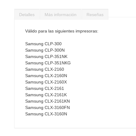
Saltar
al
Detalles
Más información
Reseñas
comienzo
de
la
Válido para las siguientes impresoras:
galería
de
Samsung CLP-300
imágenes
Samsung CLP-300N
Samsung CLP-351NK
Samsung CLP-351NKG
Samsung CLX-2160
Samsung CLX-2160N
Samsung CLX-2160X
Samsung CLX-2161
Samsung CLX-2161K
Samsung CLX-2161KN
Samsung CLX-3160FN
Samsung CLX-3160N