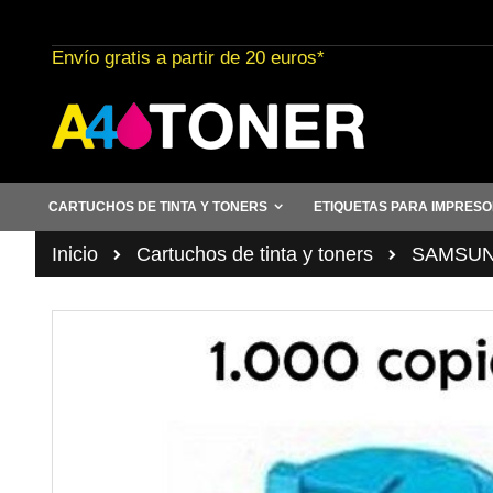
Ir
al
Envío gratis a partir de 20 euros*
contenido
CARTUCHOS DE TINTA Y TONERS
ETIQUETAS PARA IMPRES
Inicio
Cartuchos de tinta y toners
SAMSUN
Saltar
al
final
de
la
galería
de
imágenes