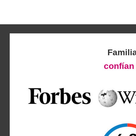
Famili
confía