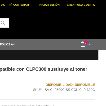
6 000
COMPARAR (
)
INICIAR SESIÓN
CREAR UNA CUENTA
Buscar
items
0
Cart
 FOLIOS A4
patible con CLPC300 sustituye al toner
DISPONIBILIDAD:
DISPONIBLE
SKU
SA-CLP300C-SS-COL-CLP-300C