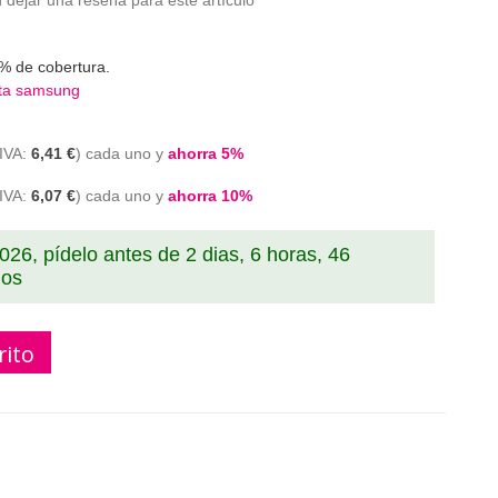
 dejar una reseña para este artículo
% de cobertura.
nta samsung
6,41 €
cada uno y
ahorra
5
%
6,07 €
cada uno y
ahorra
10
%
2026, pídelo antes de
2 dias, 6 horas, 46
dos
rito