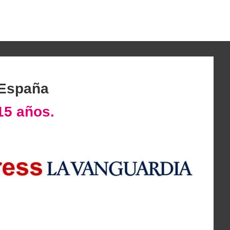
 España
15 años.