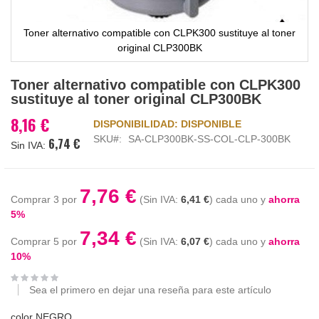
Toner alternativo compatible con CLPK300 sustituye al toner
original CLP300BK
Saltar
Toner alternativo compatible con CLPK300
al
sustituye al toner original CLP300BK
comienzo
de
8,16 €
DISPONIBILIDAD:
DISPONIBLE
la
SKU
SA-CLP300BK-SS-COL-CLP-300BK
6,74 €
galería
de
imágenes
7,76 €
Comprar 3 por
6,41 €
cada uno y
ahorra
5
%
7,34 €
Comprar 5 por
6,07 €
cada uno y
ahorra
10
%
Sea el primero en dejar una reseña para este artículo
color NEGRO