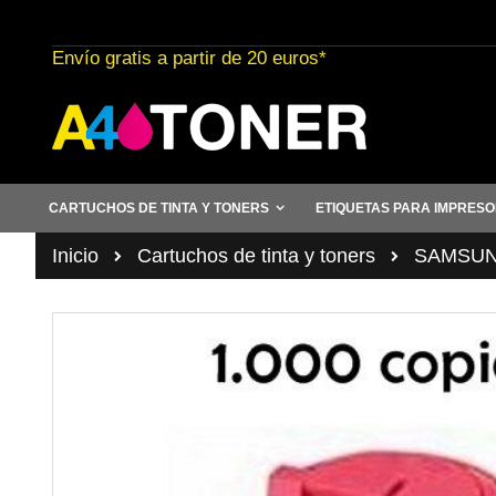
Ir
al
Envío gratis a partir de 20 euros*
contenido
CARTUCHOS DE TINTA Y TONERS
ETIQUETAS PARA IMPRES
Inicio
Cartuchos de tinta y toners
SAMSUN
Saltar
al
final
de
la
galería
de
imágenes