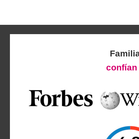
Famili
confía