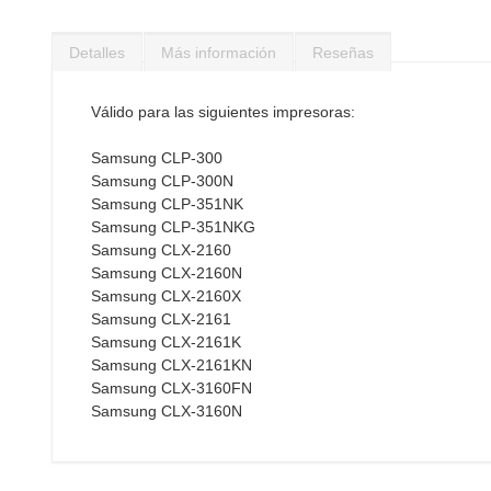
Saltar
al
Detalles
Más información
Reseñas
comienzo
de
la
Válido para las siguientes impresoras:
galería
de
Samsung CLP-300
imágenes
Samsung CLP-300N
Samsung CLP-351NK
Samsung CLP-351NKG
Samsung CLX-2160
Samsung CLX-2160N
Samsung CLX-2160X
Samsung CLX-2161
Samsung CLX-2161K
Samsung CLX-2161KN
Samsung CLX-3160FN
Samsung CLX-3160N