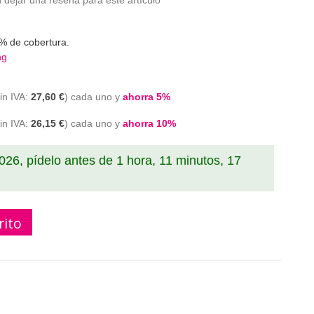
 dejar una reseña para este artículo
% de cobertura.
ng
27,60 €
cada uno y
ahorra
5
%
26,15 €
cada uno y
ahorra
10
%
2026, pídelo antes de
1 hora, 11 minutos, 17
rito