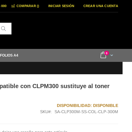
6 000
COMPARAR (
)
INICIAR SESIÓN
CREAR UNA CUENTA
Buscar
items
0
Cart
 FOLIOS A4
patible con CLPM300 sustituye al toner
DISPONIBILIDAD:
DISPONIBLE
SKU
SA-CLP300M-SS-COL-CLP-300M