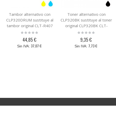
Tambor alternativo con
Toner alternativo con
CLP320DRUM sustituye al
CLP320BK sustituye al toner
tambor original CLT-R407
original CLP320BK CLT-
K4072S/EL
Rating:
Rating:
0%
0%
44,85 €
9,35 €
37,07 €
7,73 €