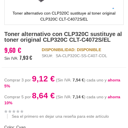
Toner alternativo con CLP320C sustituye al toner original
CLP320C CLT-C4072S/EL
Saltar
Toner alternativo con CLP320C sustituye al
al
toner original CLP320C CLT-C4072S/EL
comienzo
de
9,60 €
DISPONIBILIDAD:
DISPONIBLE
la
SKU
SA-CLP320C-SS-C407-COL
7,93 €
galería
de
imágenes
9,12 €
Comprar 3 por
7,54 €
cada uno y
ahorra
5
%
8,64 €
Comprar 5 por
7,14 €
cada uno y
ahorra
10
%
Sea el primero en dejar una reseña para este artículo
Color: Cyan