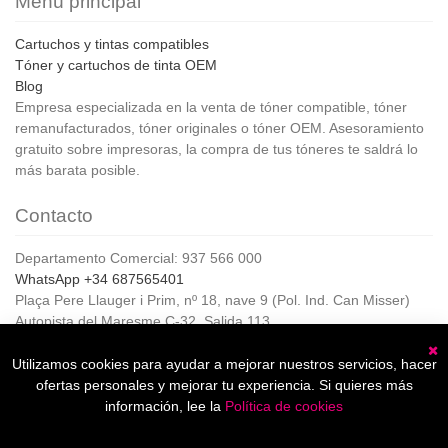
Menú principal
Cartuchos y tintas compatibles
Tóner y cartuchos de tinta OEM
Blog
Empresa especializada en la venta de tóner compatible, tóner
remanufacturados, tóner originales o tóner OEM. Asesoramiento
gratuito sobre impresoras, la compra de tus tóneres te saldrá lo
más barata posible.
Contacto
Departamento Comercial: 937 566 000
WhatsApp +34 687565401
Plaça Pere Llauger i Prim, nº 18, nave 9 (Pol. Ind. Can Misser)
Autopista del Maresme C-32, Salida 113
08360, Canet de Mar (Barcelona)
Horario de Atención al cliente:
Utilizamos cookies para ayudar a mejorar nuestros servicios, hacer
C
De lunes a jueves de 8:00 a 17:00,
ofertas personales y mejorar tu experiencia. Si quieres más
Viernes de 8:00 a 15:00
información, lee la
Política de cookies