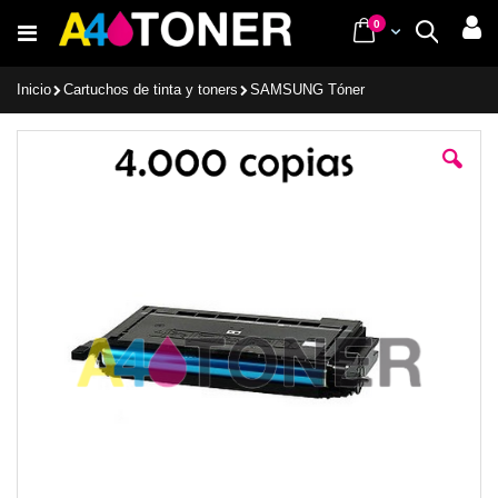
Ir
items
0
Cart
Buscar
al
contenido
Inicio
Cartuchos de tinta y toners
SAMSUNG Tóner
Saltar
al
final
de
la
galería
de
imágenes