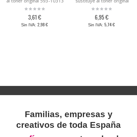
al toner original 593-10313
sustituye al toner original
Cyan
593-10312 Negro
Rating:
Rating:
0%
0%
3,61 €
6,95 €
2,98 €
5,74 €
Familias, empresas y
creativos de toda España