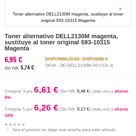
Toner alternativo DELL2130M magenta, sustituye al toner
original 593-10315 Magenta
Saltar
Toner alternativo DELL2130M magenta,
al
sustituye al toner original 593-10315
comienzo
Magenta
de
la
6,95 €
DISPONIBILIDAD:
DISPONIBLE
galería
SKU
DE-DELL2130M-DD-COL-&
5,74 €
de
imágenes
6,61 €
Comprar 3 por
5,46 €
cada uno y
ahorra
5
%
6,26 €
Comprar 5 por
5,17 €
cada uno y
ahorra
10
%
Sea el primero en dejar una reseña para este artículo