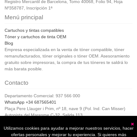
Registro Mercantil de Barcelona, Tomo 40068, Folio 94, Hoja
Nº358787, Inscripción 1ª
Menú principal
Cartuchos y tintas compatibles
Tóner y cartuchos de tinta OEM
Blog
Empresa especializada en la venta de tóner compatible, tóner
remanufacturados, tóner originales o tóner OEM. Asesoramiento
gratuito sobre impresoras, la compra de tus tóneres te saldrá lo
más barata posible.
Contacto
Departamento Comercial: 937 566 000
WhatsApp +34 687565401
Plaça Pere Llauger i Prim, nº 18, nave 9 (Pol. Ind. Can Misser)
Autopista del Maresme C-32, Salida 113
08360, Canet de Mar (Barcelona)
Horario de Atención al cliente:
Utilizamos cookies para ayudar a mejorar nuestros servicios, hacer
C
De lunes a jueves de 8:00 a 17:00,
ofertas personales y mejorar tu experiencia. Si quieres más