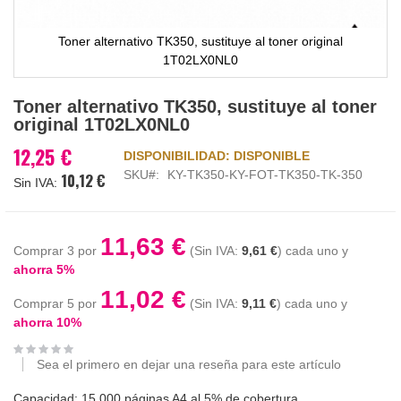
Toner alternativo TK350, sustituye al toner original
1T02LX0NL0
Saltar
Toner alternativo TK350, sustituye al toner
al
original 1T02LX0NL0
comienzo
de
12,25 €
DISPONIBILIDAD:
DISPONIBLE
la
SKU
KY-TK350-KY-FOT-TK350-TK-350
10,12 €
galería
de
imágenes
11,63 €
Comprar 3 por
9,61 €
cada uno y
ahorra
5
%
11,02 €
Comprar 5 por
9,11 €
cada uno y
ahorra
10
%
Sea el primero en dejar una reseña para este artículo
Capacidad: 15.000 páginas A4 al 5% de cobertura.