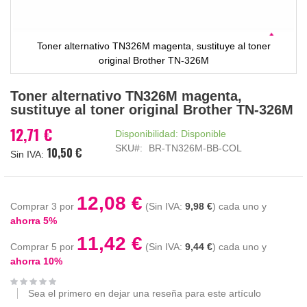
Toner alternativo TN326M magenta, sustituye al toner
original Brother TN-326M
Saltar
Toner alternativo TN326M magenta,
al
sustituye al toner original Brother TN-326M
comienzo
de
12,71 €
Disponibilidad:
Disponible
la
SKU
BR-TN326M-BB-COL
10,50 €
galería
de
imágenes
12,08 €
Comprar 3 por
9,98 €
cada uno y
ahorra
5
%
11,42 €
Comprar 5 por
9,44 €
cada uno y
ahorra
10
%
Sea el primero en dejar una reseña para este artículo