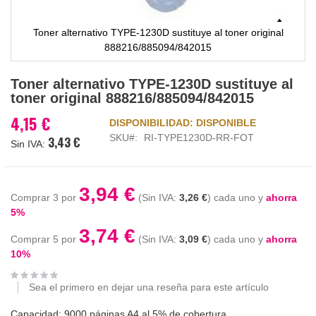
Toner alternativo TYPE-1230D sustituye al toner original
888216/885094/842015
Saltar
Toner alternativo TYPE-1230D sustituye al
al
toner original 888216/885094/842015
comienzo
de
4,15 €
DISPONIBILIDAD:
DISPONIBLE
la
SKU
RI-TYPE1230D-RR-FOT
3,43 €
galería
de
imágenes
3,94 €
Comprar 3 por
3,26 €
cada uno y
ahorra
5
%
3,74 €
Comprar 5 por
3,09 €
cada uno y
ahorra
10
%
Sea el primero en dejar una reseña para este artículo
Capacidad: 9000 páginas A4 al 5% de cobertura.