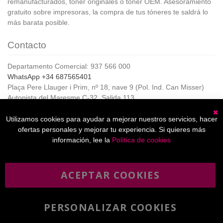
remanufacturados, tóner originales o tóner OEM. Asesoramiento
gratuito sobre impresoras, la compra de tus tóneres te saldrá lo
más barata posible.
Contacto
Departamento Comercial: 937 566 000
WhatsApp +34 687565401
Plaça Pere Llauger i Prim, nº 18, nave 9 (Pol. Ind. Can Misser)
Autopista del Maresme C-32, Salida 113
08360, Canet de Mar (Barcelona)
Horario de Atención al cliente:
Utilizamos cookies para ayudar a mejorar nuestros servicios, hacer
C
De lunes a jueves de 8:00 a 17:00,
ofertas personales y mejorar tu experiencia. Si quieres más
Viernes de 8:00 a 15:00
información, lee la
Política de cookies
ACEPTAR COOKIES
Boletín
Suscribirse
informativo
PERSONALIZAR COOKIES
He leído y acepto la
política de privacidad