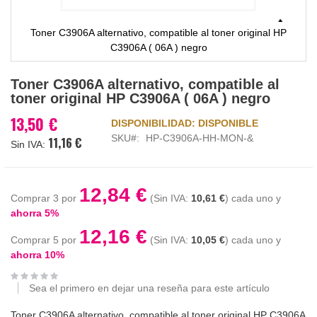
Toner C3906A alternativo, compatible al toner original HP
C3906A ( 06A ) negro
Saltar
Toner C3906A alternativo, compatible al
al
toner original HP C3906A ( 06A ) negro
comienzo
de
13,50 €
DISPONIBILIDAD:
DISPONIBLE
la
SKU
HP-C3906A-HH-MON-&
11,16 €
galería
de
imágenes
12,84 €
Comprar 3 por
10,61 €
cada uno y
ahorra
5
%
12,16 €
Comprar 5 por
10,05 €
cada uno y
ahorra
10
%
Sea el primero en dejar una reseña para este artículo
Toner C3906A alternativo, compatible al toner original HP C3906A