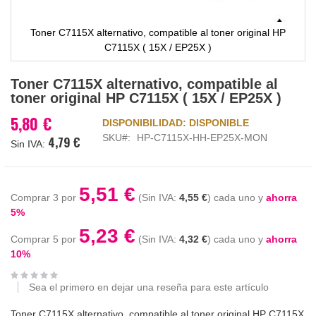
Toner C7115X alternativo, compatible al toner original HP
C7115X ( 15X / EP25X )
Saltar
Toner C7115X alternativo, compatible al
al
toner original HP C7115X ( 15X / EP25X )
comienzo
de
5,80 €
DISPONIBILIDAD:
DISPONIBLE
la
SKU
HP-C7115X-HH-EP25X-MON
4,79 €
galería
de
imágenes
5,51 €
Comprar 3 por
4,55 €
cada uno y
ahorra
5
%
5,23 €
Comprar 5 por
4,32 €
cada uno y
ahorra
10
%
Sea el primero en dejar una reseña para este artículo
Toner C7115X alternativo, compatible al toner original HP C7115X