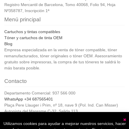
Registro Mercantil de Barcelona, Tomo 40068, Folio 94, Hoja
Nº358787, Inscripción 1ª
Menú principal
Cartuchos y tintas compatibles
Tóner y cartuchos de tinta OEM
Blog
Empresa especializada en la venta de tóner compatible, tóner
remanufacturados, tóner originales o tóner OEM. Asesoramiento
gratuito sobre impresoras, la compra de tus tóneres te saldrá lo
más barata posible.
Contacto
Departamento Comercial: 937 566 000
WhatsApp +34 687565401
Plaça Pere Llauger i Prim, nº 18, nave 9 (Pol. Ind. Can Misser)
Autopista del Maresme C-32, Salida 113
08360, Canet de Mar (Barcelona)
Horario de Atención al cliente:
Utilizamos cookies para ayudar a mejorar nuestros servicios, hacer
C