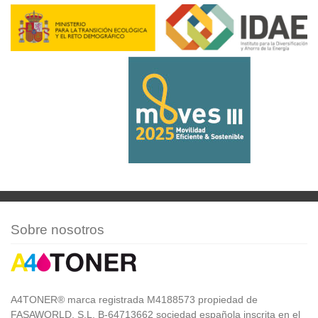
Sobre nosotros
A4TONER® marca registrada M4188573 propiedad de
FASAWORLD, S.L. B-64713662 sociedad española inscrita en el