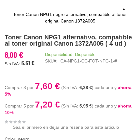
Toner Canon NPG1 negro alternativo, compatible al toner
original Canon 1372A005
Saltar
Toner Canon NPG1 alternativo, compatible
al
al toner original Canon 1372A005 ( 4 ud )
comienzo
de
8,00 €
Disponibilidad:
Disponible
la
SKU
CA-NPG1-CC-FOT-NPG-1-#
6,61 €
galería
de
imágenes
7,60 €
Comprar 3 por
6,28 €
cada uno y
ahorra
5
%
7,20 €
Comprar 5 por
5,95 €
cada uno y
ahorra
10
%
Sea el primero en dejar una reseña para este artículo
Color: negro