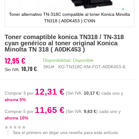
Toner alternativo TN-318C compatible al toner Konica Minolta
TN318 ( A0DK453 ) CYAN
Saltar
Toner comaptible konica TN318 / TN-318
al
cyan genérico al toner original Konica
comienzo
Minolta TN 318 ( A0DK453 )
de
la
12,95 €
Disponibilidad:
Disponible
galería
SKU
KO-TN318C-KM-FOT-A0DK453-&
10,70 €
de
imágenes
12,31 €
Comprar 3 por
10,17 €
cada uno y
ahorra
5
%
11,65 €
Comprar 5 por
9,63 €
cada uno y
ahorra
10
%
Sea el primero en dejar una reseña para este artículo