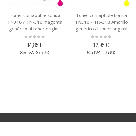
Toner comaptible konica
Toner comaptible konica
TN318 / TN-318 magenta
TN318 / TN-318 Amarillo
genérico al toner original
genérico al toner original
Konica Minolta TN 318 (
Konica Minolta TN 318 (
Rating:
Rating:
0%
0%
A0DK353 )
A0DK253 )
34,85 €
12,95 €
28,80 €
10,70 €